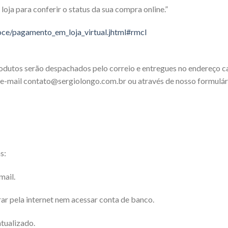
oja para conferir o status da sua compra online.”
oce/pagamento_em_loja_virtual.jhtml#rmcl
odutos serão despachados pelo correio e entregues no endereço ca
 e-mail
contato@sergiolongo.com.br
ou através de nosso formulá
s:
mail.
r pela internet nem acessar conta de banco.
tualizado.