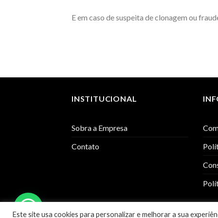
E em caso de suspeita de clonagem ou fraud
INSTITUCIONAL
IN
Sobra a Empresa
Com
Contato
Polí
Cons
Polí
Este site usa cookies para personalizar e melhorar a sua exper