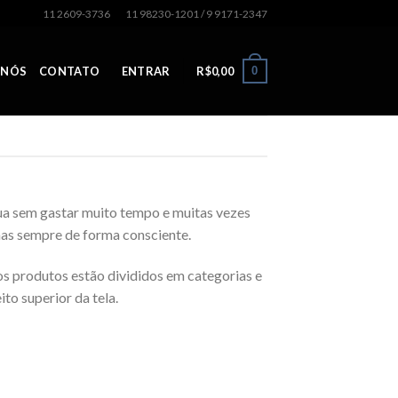
11 2609-3736
11 98230-1201 / 9 9171-2347
0
 NÓS
CONTATO
ENTRAR
R$
0,00
sua sem gastar muito tempo e muitas vezes
mas sempre de forma consciente.
os produtos estão divididos em categorias e
to superior da tela.