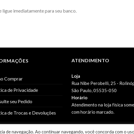
e ligue imediatamente para seu banco.
ATENDIMENTO
FORMAÇÕES
Loja
o Comprar
Rua Nibe Perobelli, 25 - Rolinó
tica de Privacidade
São Paulo, 05535-050
Horário
ulte seu Pedido
Atendimento na loja física som
com horário marcado.
tica de Trocas e Devoluções
iência de navegação. Ao continuar navegando, você concorda com o us